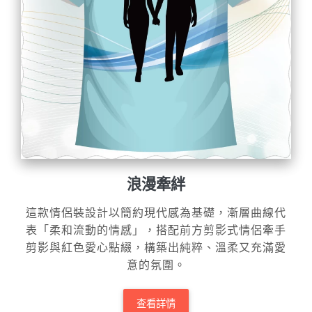
浪漫牽絆
這款情侶裝設計以簡約現代感為基礎，漸層曲線代
表「柔和流動的情感」，搭配前方剪影式情侶牽手
剪影與紅色愛心點綴，構築出純粹、溫柔又充滿愛
意的氛圍。
查看詳情