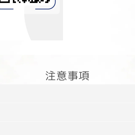
注意事項
客製化設計。如您有自行設計圖樣或logo，請提供設計電子
版型可供選擇，詳情請洽當地客服。
go，如有特殊需求請洽客服。
量圖亦可提供
訂購XX件以下酌收運費$XXX。
工廠製作，產品交期於發單日開始計算，預計xx-xx個工