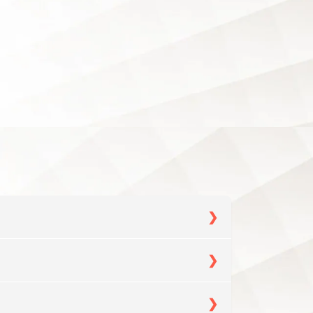
檔(ai檔)。
作天(不含假日)送達當地門市。