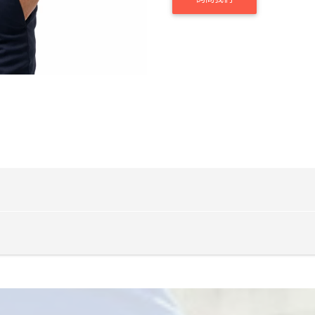
XS
S
M
L
XL
67.5
73
75.5
77.5
79.5
客製化服務流程
56.5
58.5
61
63
65