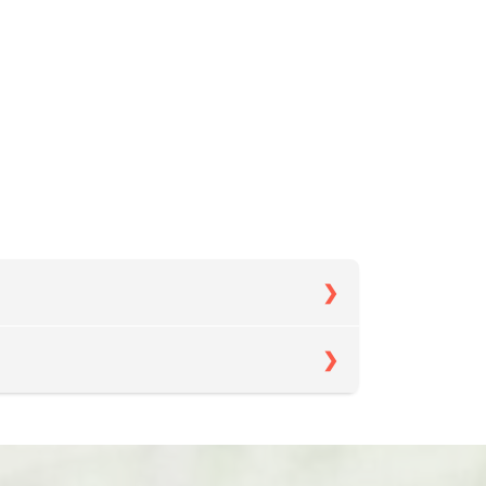
2XL
3XL
4XL
81.5
85
88
68
71
75