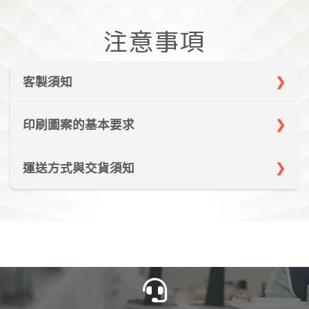
注意事項
客製須知
所有產品顏色文字、數字皆提供免費客製化
印刷圖案的基本要求
設計。如您有自行設計圖樣或logo，請提供
設計電子檔(ai檔)。
圖片解析度需150dpi以上，如有向量圖亦可
運送方式與交貨須知
各式運動項目皆有多種機能布料及版型可供
提供
選擇，詳情請洽當地客服。
訂購滿20件免運，離島運費另計。訂購XX
需注意圖片品質
客製產品需於規定位置擺放品牌Logo，如
件以下酌收運費$XXX。
有特殊需求請洽客服。
設計及尺寸確認完成後會立即發單給工廠製
作，產品交期於發單日開始計算，預計xx-
xx個工作天(不含假日)送達當地門市。
再依您的需求選擇前往當地門市取貨或由物