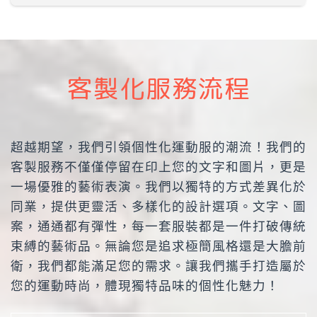
尺寸
8
10
12
XS
S
M
L
衣長
63.5
64.5
65.5
67.5
73
75.5
77.5
客製化服務流程
胸寬
47.5
49.5
52.5
56.5
58.5
61
63
超越期望，我們引領個性化運動服的潮流！我們的
客製服務不僅僅停留在印上您的文字和圖片，更是
一場優雅的藝術表演。我們以獨特的方式差異化於
同業，提供更靈活、多樣化的設計選項。文字、圖
案，通通都有彈性，每一套服裝都是一件打破傳統
束縛的藝術品。無論您是追求極簡風格還是大膽前
衛，我們都能滿足您的需求。讓我們攜手打造屬於
您的運動時尚，體現獨特品味的個性化魅力！