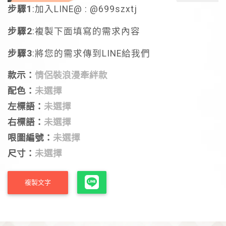
步驟1
:加入LINE@ : @699szxtj
步驟2
:複製下面填寫的需求內容
步驟3
:將您的需求傳到LINE給我們
款示：
情侶裝浪漫牽絆款
配色：
未選擇
左標語：
未選擇
右標語：
未選擇
哏圖編號：
未選擇
尺寸：
未選擇
複製文字