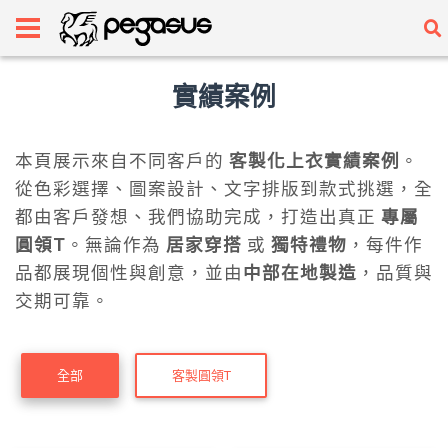
實績案例
本頁展示來自不同客戶的
客製化上衣實績案例
。
從色彩選擇、圖案設計、文字排版到款式挑選，全
都由客戶發想、我們協助完成，打造出真正
專屬
圓領T
。無論作為
居家穿搭
或
獨特禮物
，每件作
品都展現個性與創意，並由
中部
在地製造
，品質與
交期可靠。
全部
客製圓領T