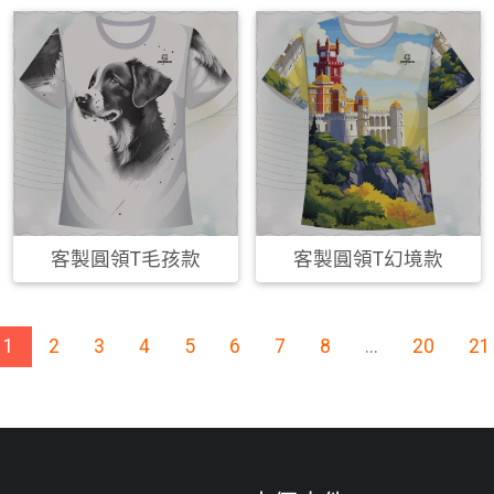
客製圓領T毛孩款
客製圓領T幻境款
1
2
3
4
5
6
7
8
...
20
21