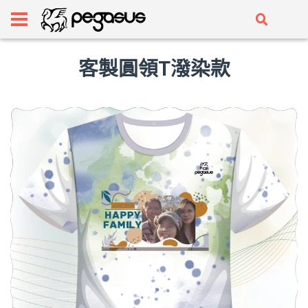
客製圓領T潑染款