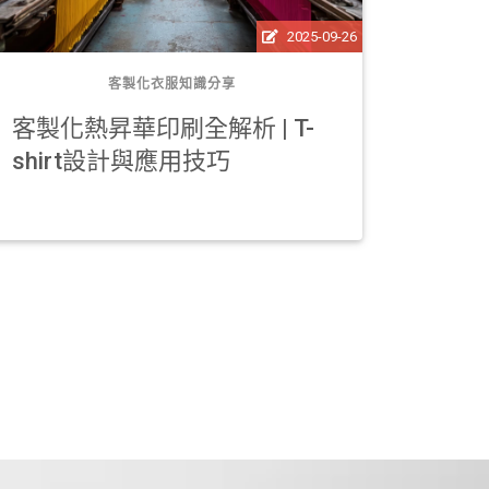
2025-09-26
客製化衣服知識分享
客製化熱昇華印刷全解析 | T-
什麼是
shirt設計與應用技巧
製化
菌！