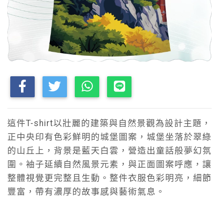
這件T-shirt以壯麗的建築與自然景觀為設計主題，
正中央印有色彩鮮明的城堡圖案，城堡坐落於翠綠
的山丘上，背景是藍天白雲，營造出童話般夢幻氛
圍。袖子延續自然風景元素，與正面圖案呼應，讓
整體視覺更完整且生動。整件衣服色彩明亮，細節
豐富，帶有濃厚的故事感與藝術氣息。