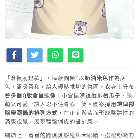
「倉鼠萌趣款」，這款圓領T以
奶油米色
作為底
色，溫暖柔和，給人輕鬆親切的氛圍。衣身上分布
著多個
Q版倉鼠頭像
，小倉鼠嘴裡還抱著瓜子，呆
萌又可愛，讓人忍不住會心一笑。圖案採用
規律卻
略帶隨機的排列方式
，在正面與背面形成整體性的
滿版視覺，展現輕鬆俏皮的設計感。
細節上，倉鼠的圓滾滾臉龐與大眼睛，搭配粉嫩的