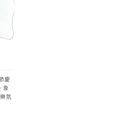
節慶
，象
樂氛