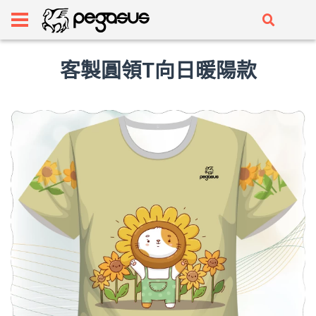
客製圓領T向日暖陽款