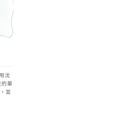
用沈
覺的單
，並