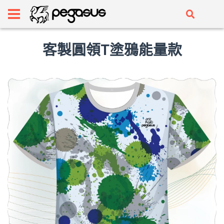
客製圓領T塗鴉能量款