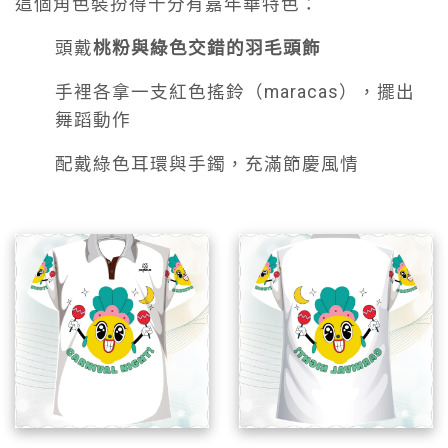
這個角色裝扮得十分有嘉年華特色：
頭戴
桃粉與綠色交錯的羽毛頭飾
手裡各拿一支紅色搖鈴（maracas），擺出
舞蹈動作
配戴綠色耳環與手鐲，充滿節慶風情