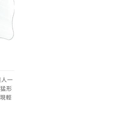
讓人一
兇猛形
現輕