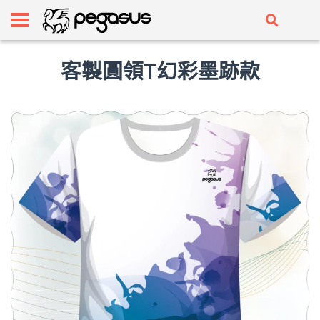
客製圓領T幻彩墨跡款