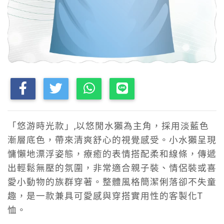
「悠游時光款」,以悠閒水獺為主角，採用淡藍色
漸層底色，帶來清爽舒心的視覺感受。小水獺呈現
慵懶地漂浮姿態，療癒的表情搭配柔和線條，傳遞
出輕鬆無壓的氛圍，非常適合親子裝、情侶裝或喜
愛小動物的族群穿著。整體風格簡潔俐落卻不失童
趣，是一款兼具可愛感與穿搭實用性的客製化T
恤。