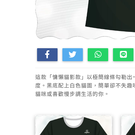
這款「慵懶貓影款」以極簡線條勾勒出
度。黑底配上白色貓圖，簡單卻不失趣
貓咪或喜歡慢步調生活的你。