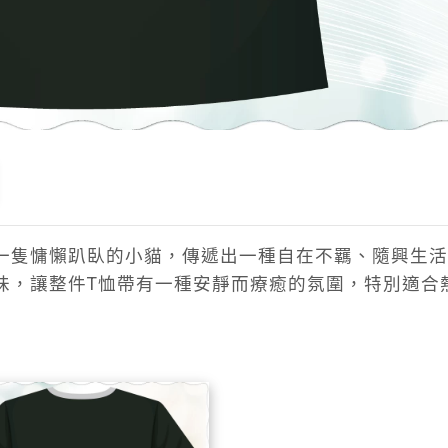
一隻慵懶趴臥的小貓，傳遞出一種自在不羈、隨興生活
味，讓整件T恤帶有一種安靜而療癒的氛圍，特別適合