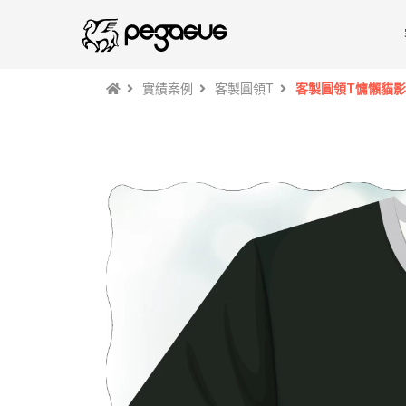
實績案例
客製圓領T
客製圓領T慵懶貓