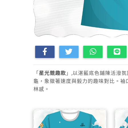
「
星光競趣款
」,以湛藍底色鋪陳活潑
龜，象徵著速度與毅力的趣味對比。袖
林感。