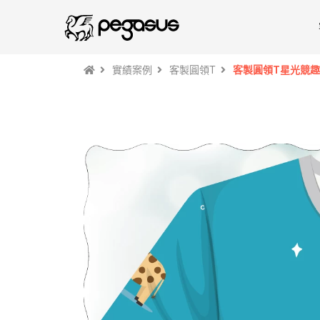
實績案例
客製圓領T
客製圓領T星光競