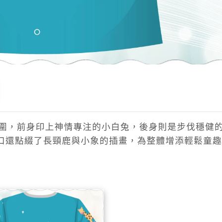
氛圍，前身印上神情專注的小白兔，後身則是步伐穩健
口還點綴了長頸鹿與小象的插畫，為整體增添輕鬆童趣