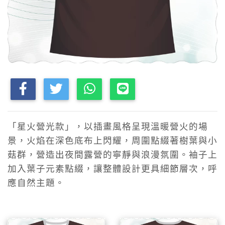
「星火營光款」，以插畫風格呈現溫暖營火的場
景，火焰在深色底布上閃耀，周圍點綴著樹葉與小
菇群，營造出夜間露營的寧靜與浪漫氛圍。袖子上
加入葉子元素點綴，讓整體設計更具細節層次，呼
應自然主題。