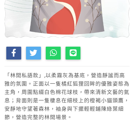
「林間私語款」,以柔霧灰為基底，營造靜謐而高
雅的氛圍。正面以一隻橘紅狐狸回眸的優雅姿態為
主角，周圍點綴白色棉花球枝，帶來清新文藝的氣
息；背面則是一隻棲息在細枝上的橙褐小貓頭鷹，
安靜地守望著森林，袖身與下擺輕輕鋪陳綠葉細
節，營造完整的林間場景。