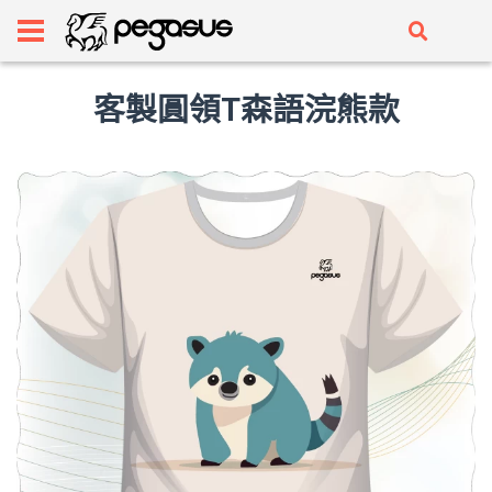
客製圓領T森語浣熊款