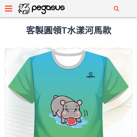
客製圓領T水漾河馬款