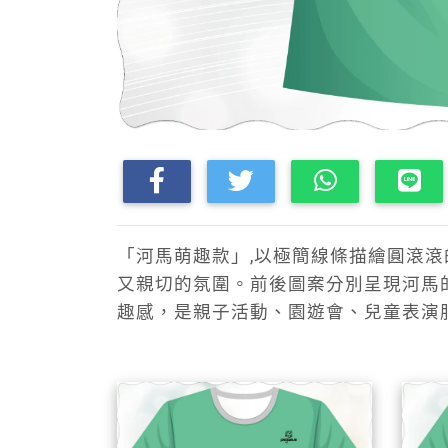
「河馬萌趣款」,以極簡線條描繪圓滾
又親切的氛圍。前後圖案分別呈現河馬
趣感，是親子活動、園遊會、兒童表演