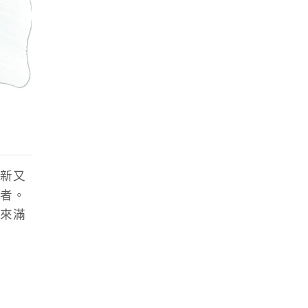
新又
者。
來滿