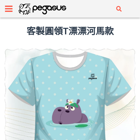
客製圓領T漂漂河馬款