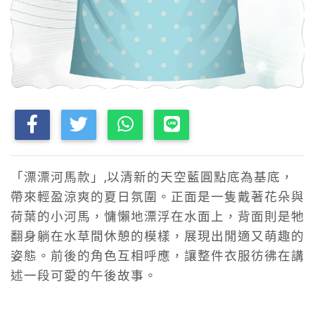
「漂漂河馬款」,以清新的天空藍圓點底為基底，
帶來輕盈涼爽的夏日氛圍。正面是一隻戴著花朵與
荷葉的小河馬，慵懶地漂浮在水面上，背面則是牠
翻身躺在水草間休憩的模樣，展現出閒適又萌趣的
姿態。前後的角色互相呼應，讓整件衣服彷彿在講
述一段可愛的午後故事。