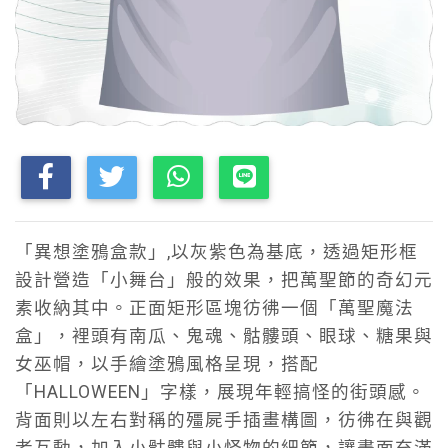
「異想塗鴉盒款」,以灰紫色為基底，透過矩形框
設計營造「小舞台」般的效果，把萬聖節的奇幻元
素收納其中。正面矩形區塊彷彿一個「萬聖魔法
盒」，裡頭有南瓜、鬼魂、骷髏頭、眼球、糖果與
女巫帽，以手繪塗鴉風格呈現，搭配
「HALLOWEEN」字樣，展現年輕搞怪的街頭感。
背面則以左右對稱的殭屍手插畫構圖，彷彿在與觀