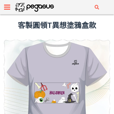
客製圓領T異想塗鴉盒款