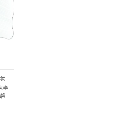
氛
秋季
馨