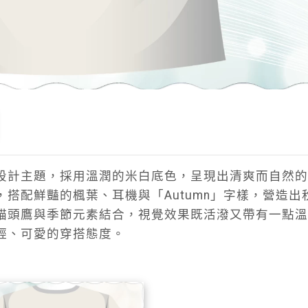
設計主題，採用溫潤的米白底色，呈現出清爽而自然的
搭配鮮豔的楓葉、耳機與「Autumn」字樣，營造出
貓頭鷹與季節元素結合，視覺效果既活潑又帶有一點溫
輕、可愛的穿搭態度。