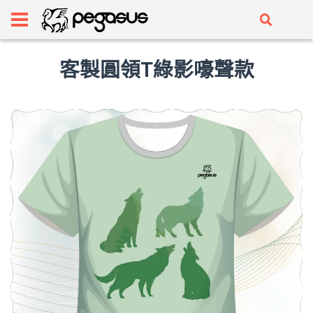
客製圓領T綠影嚎聲款