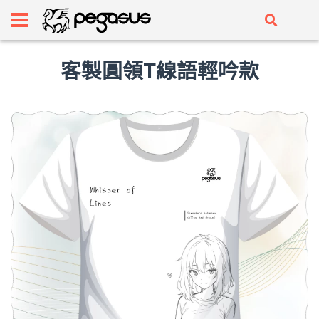
客製圓領T線語輕吟款