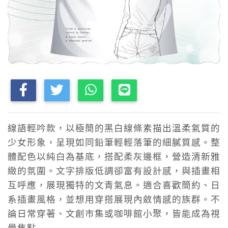
線語輕吟款，以極簡的黑白線條素描出溫柔氣質的
少女形象，呈現如同鉛筆輕輕落筆的細膩質感。整
體配色以純白為基底，搭配柔灰邊框，營造清新雅
緻的氛圍。文字排版低調卻富有設計感，與插畫相
互呼應，展現獨特的文青氣息。適合喜歡簡約、日
系插畫風格，並想用穿搭展現內斂情感的族群。不
論日常穿著、文創市集或咖啡館小聚，皆能成為視