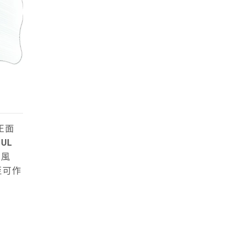
正面
FUL
的風
至可作