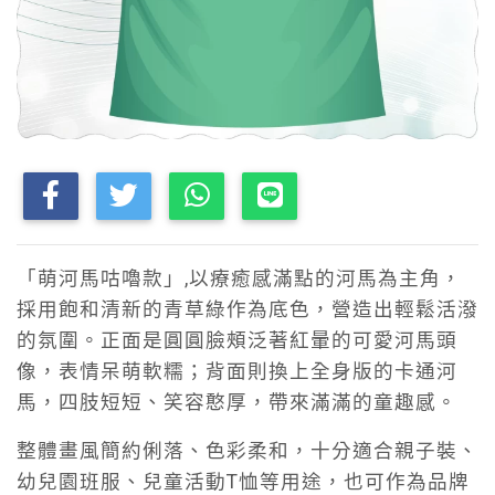
「萌河馬咕嚕款」,以療癒感滿點的河馬為主角，
採用飽和清新的青草綠作為底色，營造出輕鬆活潑
的氛圍。正面是圓圓臉頰泛著紅暈的可愛河馬頭
像，表情呆萌軟糯；背面則換上全身版的卡通河
馬，四肢短短、笑容憨厚，帶來滿滿的童趣感。
整體畫風簡約俐落、色彩柔和，十分適合親子裝、
幼兒園班服、兒童活動T恤等用途，也可作為品牌