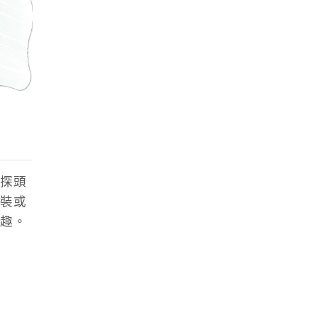
探頭
裝或
趣。