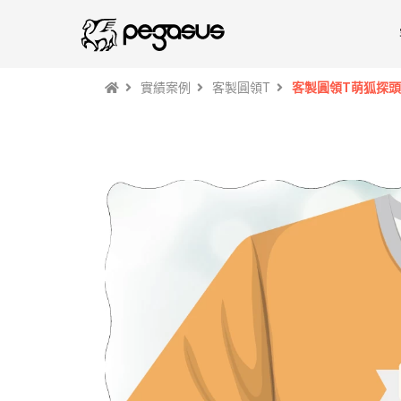
實績案例
客製圓領T
客製圓領T萌狐探