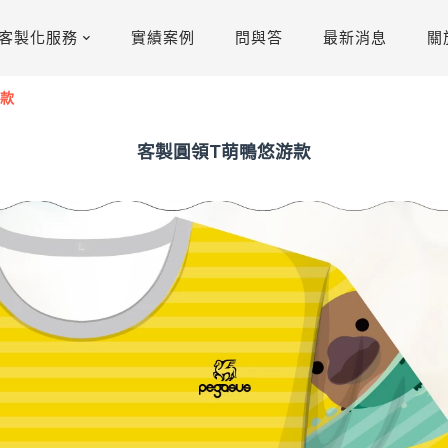
客製化服務
實績案例
問與答
最新消息
關
游款
客製圓領T萌鴨悠游款