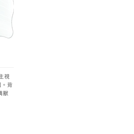
主視
圍。背
嘴獸