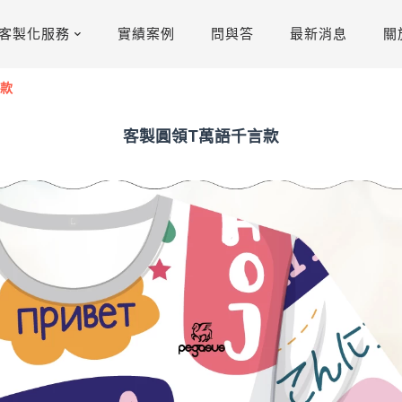
客製化服務
實績案例
問與答
最新消息
關
言款
客製圓領T萬語千言款