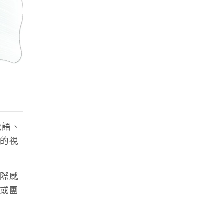
俄語、
的視
際感
或團