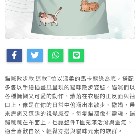
貓咪散步款,這款T恤以溫柔的馬卡龍綠為底，搭配
多隻以手繪插畫風呈現的貓咪散步姿態。貓咪們以
各種慵懶又可愛的動作，散落在衣服的正反面與袖
口上，像是在你的日常中偷溜出來散步、撒嬌，帶
來療癒又逗趣的視覺感受。每隻貓都像有靈魂，蹦
蹦跳跳在布面上，也讓整件T恤充滿活潑與靈氣。
適合喜歡自然、輕鬆穿搭與貓咪元素的族群。