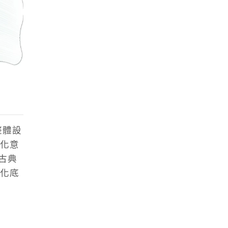
整體設
化意
古典
化底