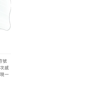
符號
次感
現一