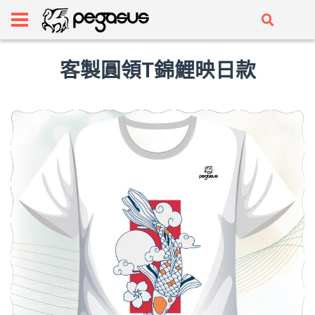
客製圓領T錦鯉映日款