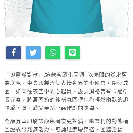
「鬼靈派對款」,這款客製化圓領T以亮眼的湖水藍
為底色，中央印製六隻表情各異的小幽靈，圍繞成
圈，如同在夜空中開心起舞。設計風格帶有卡通Q
版元素，將萬聖節的神祕氛圍轉化為輕鬆幽默的趣
味感，既可愛又帶點小惡作劇的味道。
全版昇華印刷讓顏色層次更飽滿，幽靈們的動態構
圖讓衣服充滿活力。無論是節慶穿搭、團體活動，