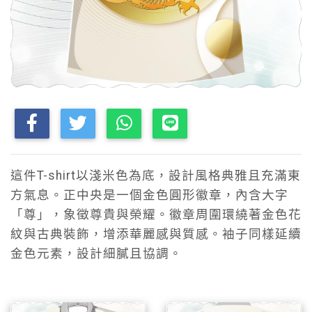
這件T-shirt以淺米色為底，設計風格典雅且充滿東
方氣息。正中央是一個金色圓形徽章，內含大字
「尊」，象徵尊貴與榮耀。徽章周圍環繞著金色花
紋與古典裝飾，增添華麗感與質感。袖子同樣延續
金色元素，設計細膩且協調。