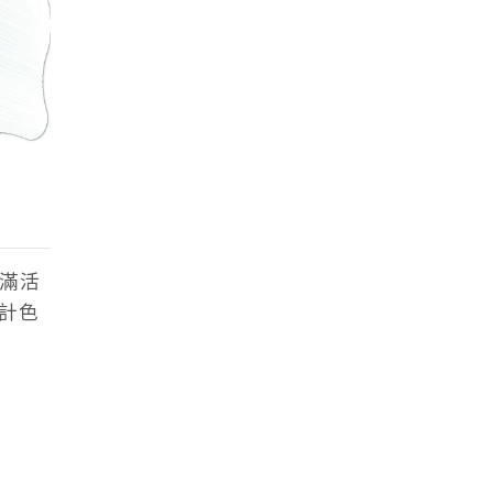
充滿活
計色